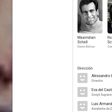
Maximilian
Ro
Schell
Sc
Simón Bolívar
Con
Dirección
Alessandro B
Director
Eva del Casti
Script Supervi
Luis Arman
Asistente de 