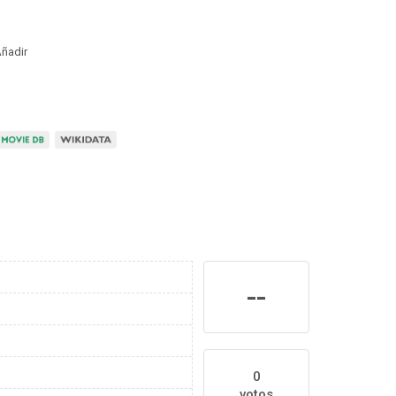
ñadir
--
0
votos