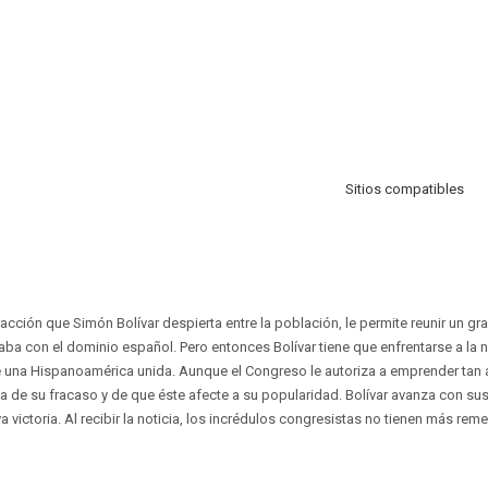
Sitios compatibles
tracción que Simón Bolívar despierta entre la población, le permite reunir un gra
caba con el dominio español. Pero entonces Bolívar tiene que enfrentarse a la n
 una Hispanoamérica unida. Aunque el Congreso le autoriza a emprender tan 
a de su fracaso y de que éste afecte a su popularidad. Bolívar avanza con sus 
victoria. Al recibir la noticia, los incrédulos congresistas no tienen más rem