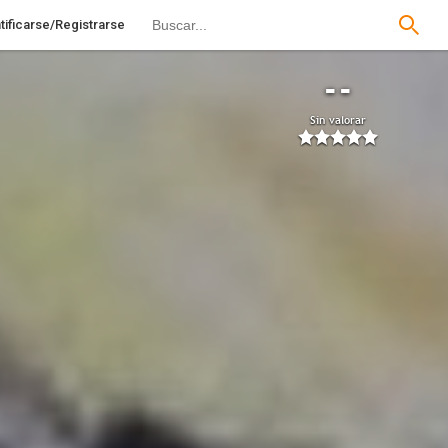
tificarse/Registrarse
--
Sin valorar