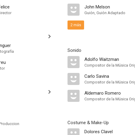
Felice
John Melson
irector
Guión, Guión Adaptado
2 más
nguer
Sonido
tografía
Adolfo Waitzman
reu
Compositor de la Música Orig
tor
Carlo Savina
Compositor de la Música Orig
Aldemaro Romero
Compositor de la Música Orig
Costume & Make-Up
Produccion
Dolores Clavel