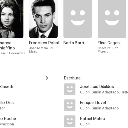
sanna
Francisco Rabal
Barta Barri
Elisa Cegani
hiaffino
José Antonio Del
Conchita Diaz
Llano
Moreno
suelo Hernandez
Escritura
lasetti
José Luis Dibildos
Guión, Guión Adaptado, Hist
llo Ortiz
Enrique Llovet
sor
Guión, Guión Adaptado
do Roche
Rafael Mateo
Dirección
Guión