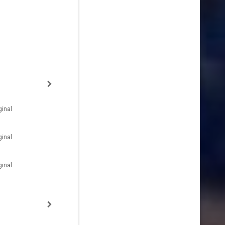
inal
inal
inal