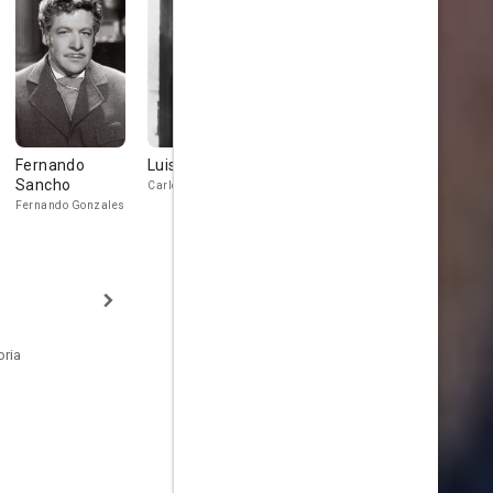
Fernando
Luis Dávila
Julio Peña
Conrado S
Sancho
Martín
Carlos
señor Hernandez
Fernando Gonzales
generale José
Antonio Paez
oria