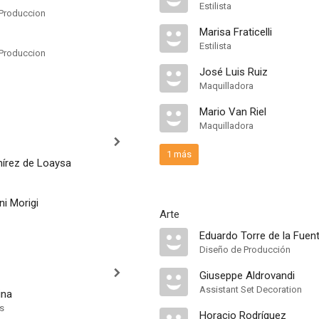
Estilista
Produccion
Marisa Fraticelli
Estilista
Produccion
José Luis Ruiz
Maquilladora
Mario Van Riel
Maquilladora
1 más
írez de Loaysa
ni Morigi
Arte
Eduardo Torre de la Fuen
Diseño de Producción
Giuseppe Aldrovandi
Assistant Set Decoration
ina
ts
Horacio Rodríguez