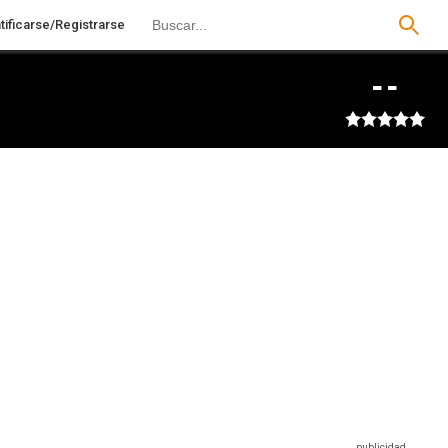
tificarse/Registrarse
--