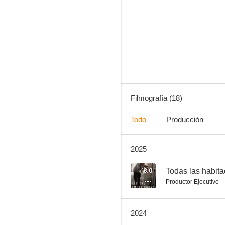
Food and Country
--
Filmografía (18)
Todo
Producción
2025
Something Better to Come
8.0
Todas las habita
Productor Ejecutivo
2024