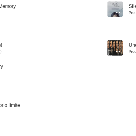
 Memory
--
Sil
Prod
!
--
Und
s
)
Prod
ry
rio límite