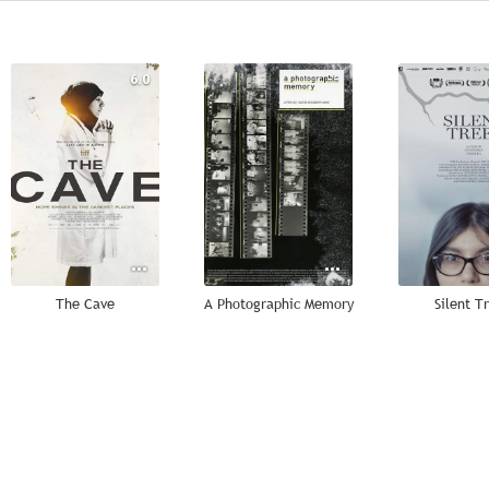
6.0
--
The Cave
A Photographic Memory
Silent T
--
--