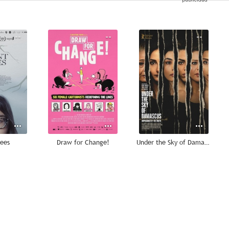
--
--
--
rees
Draw for Change!
Under the Sky of Damascus
--
--
--