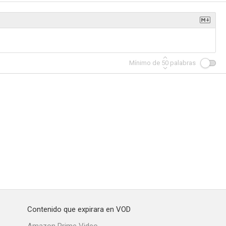
Mínimo de
50
palabras
Contenido que expirara en VOD