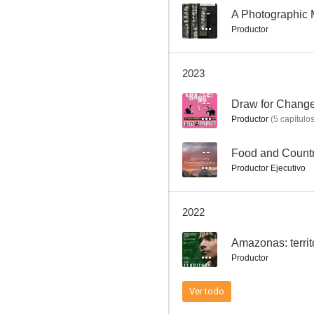
--
A Photographic
Productor
2023
--
Draw for Change
Productor
(
5
capítulo
--
Food and Count
Productor Ejecutivo
2022
--
Amazonas: territo
Productor
Ver todo