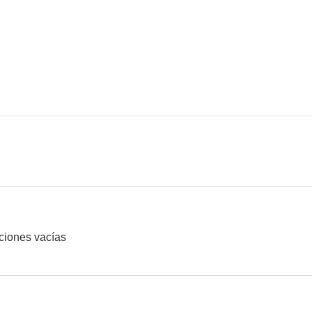
Amazonas: territorio límite
Scandinavian Star
Jeg g
--
--
The Newsroom - Off the Record
I Am Breathing
Gambl
ciones vacías