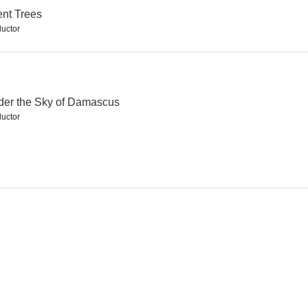
ent Trees
uctor
er the Sky of Damascus
uctor