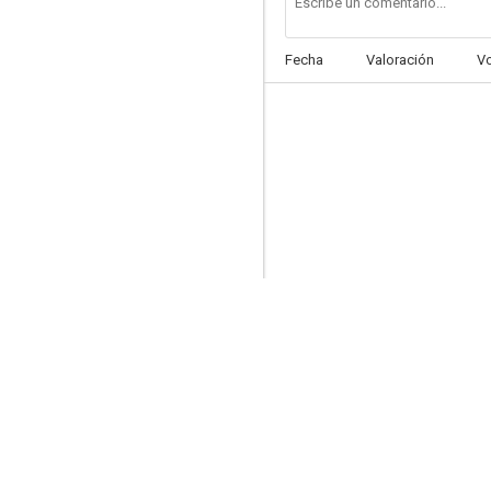
Fecha
Valoración
V
Ojo por ojo (One To One)