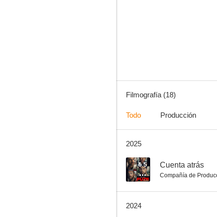
Rock'n Love (You Instead)
7.0
Filmografía (18)
Todo
Producción
2025
Hallam Foe
--
6.5
Cuenta atrás
Compañía de Produc
2024