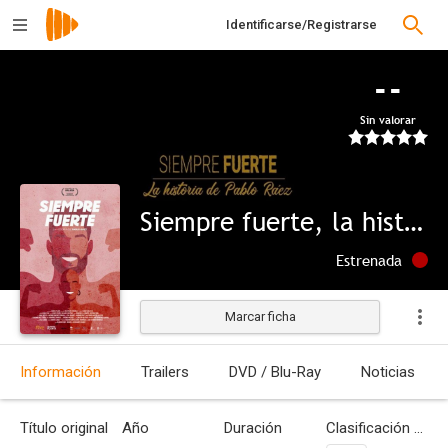
Identificarse/Registrarse
--
Sin valorar
Siempre fuerte, la historia de Pablo Ráez
Estrenada
Marcar ficha
Información
Trailers
DVD / Blu-Ray
Noticias
Título original
Año
Duración
Clasificación por edades