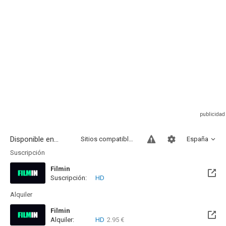
Disponible en...
Sitios compatibles
España
Suscripción
Filmin
Suscripción:
HD
Disponible hasta el Mié, 09 Sep 2026 (Queda 1 mes)
Alquiler
Filmin
Alquiler:
HD
2.95 €
Disponible hasta el Mié, 09 Sep 2026 (Queda 1 mes)