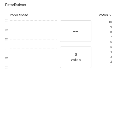
Estadísticas
Popularidad
Votos
???
10
9
--
???
8
7
???
6
5
???
4
0
3
???
votos
2
1
???