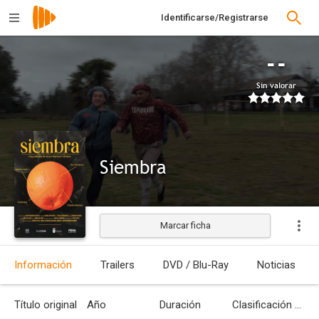
Identificarse/Registrarse
--
Sin valorar
Siembra
Marcar ficha
Estrenada
Información
Trailers
DVD / Blu-Ray
Noticias
Título original
Año
Duración
Clasificación por edades