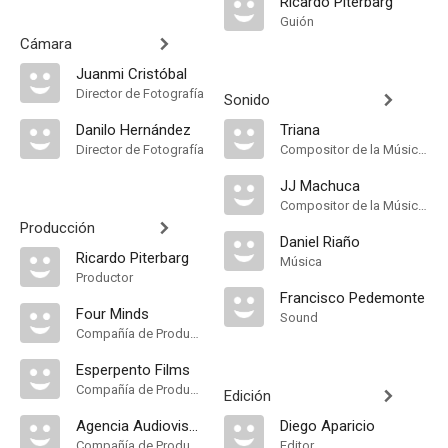
Ricardo Piterbarg
Guión
Cámara
Juanmi Cristóbal
Director de Fotografía
Sonido
Danilo Hernández
Triana
Director de Fotografía
Compositor de la Música Original
JJ Machuca
Compositor de la Música Original
Producción
Daniel Riaño
Ricardo Piterbarg
Música
Productor
Francisco Pedemonte
Four Minds
Sound
Compañía de Produccion
Esperpento Films
Compañía de Produccion
Edición
Agencia Audiovisual Freak
Diego Aparicio
Compañía de Produccion
Editor