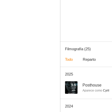
Ahí afuera
--
Filmografía (25)
Todo
Reparto
2025
Triggered
--
5.5
Posthouse
Aparece como
Cyril
2024