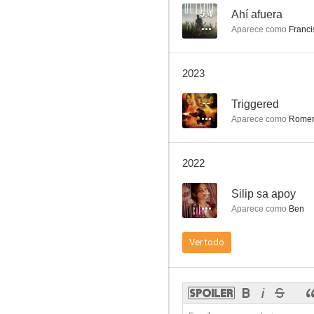
5.4
Ahí afuera
Aparece como
Franci
Dark is the Night
2023
--
--
Triggered
Aparece como
Rome
2022
--
Silip sa apoy
Aparece como
Ben
A Lullaby to the Sorrowful Mystery
Ver todo
--