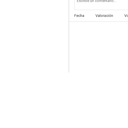
Fecha
Valoración
V
Amaya
--
Flash Bomba
--