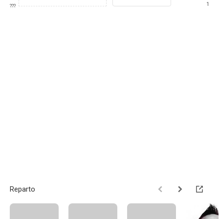
1
???
Reparto