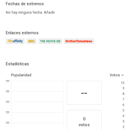
Fechas de estrenos
No hay ninguna fecha.
Añadir
Enlaces externos
Estadísticas
Popularidad
Votos
???
10
9
--
???
8
7
???
6
5
???
4
0
3
???
votos
2