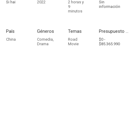
Si hai
2022
2 horas y
Sin
9
información
minutos
País
Géneros
Temas
Presupuesto - Ingresos
China
Comedia
,
Road
$0 -
Drama
Movie
$85.365.990