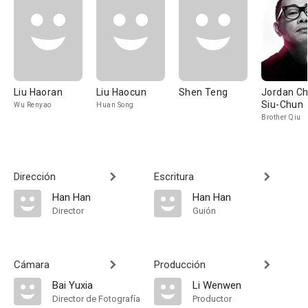
Liu Haoran
Liu Haocun
Shen Teng
Jordan C
Siu-Chun
Wu Renyao
Huan Song
Brother Qiu
Dirección
Escritura
Han Han
Han Han
Director
Guión
Cámara
Producción
Bai Yuxia
Li Wenwen
Director de Fotografía
Productor