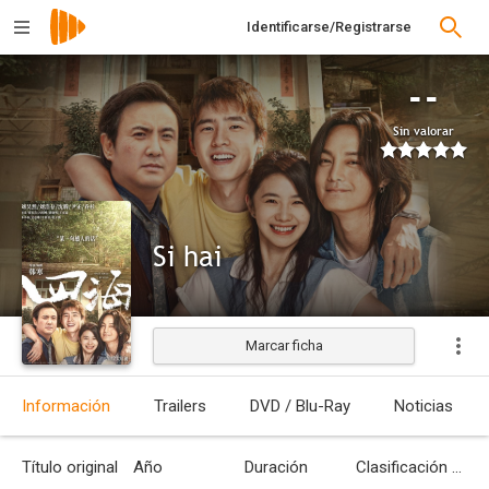
Identificarse/Registrarse
--
Sin valorar
Si hai
Marcar ficha
Estrenada
Información
Trailers
DVD / Blu-Ray
Noticias
Título original
Año
Duración
Clasificación por edades