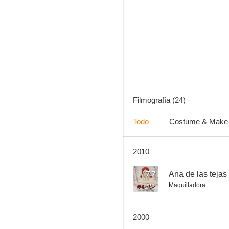
eXistenZ
7.0
Filmografía (24)
Todo
Costume & Make
2010
Videodrome
6.6
7.7
Ana de las tejas
Maquilladora
2000