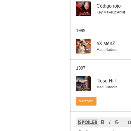
--
Código rojo
Key Makeup Artist
Inseparables
1999
--
6.2
eXistenZ
Maquilladora
1997
--
Rose Hill
Maquilladora
Código rojo
Ver todo
--