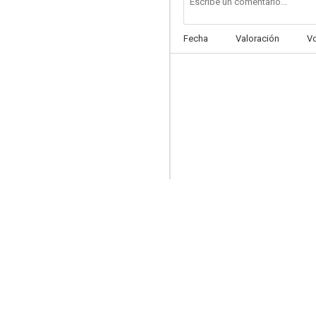
Fecha
Valoración
V
Donde está el corazón
--
Heavenly Bodies
--