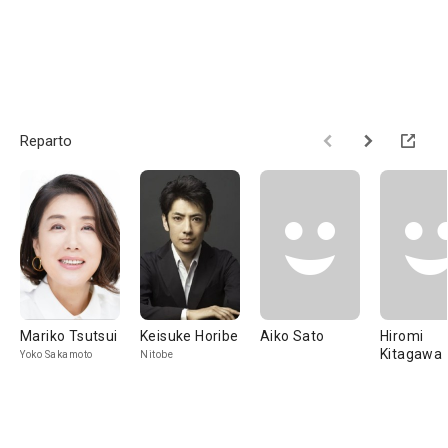
Reparto
Mariko Tsutsui
Keisuke Horibe
Aiko Sato
Hiromi
Kitagawa
Yoko Sakamoto
Nitobe