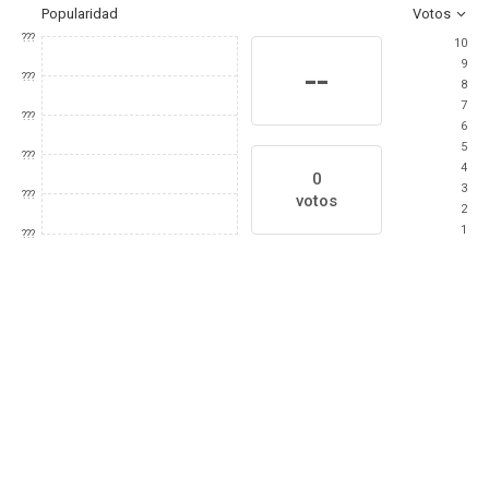
Popularidad
Votos
???
10
9
--
???
8
7
???
6
5
???
4
0
3
???
votos
2
1
???