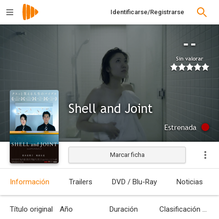
Identificarse/Registrarse
--
Sin valorar
Shell and Joint
Estrenada
Marcar ficha
Información
Trailers
DVD / Blu-Ray
Noticias
Título original
Año
Duración
Clasificación por edades