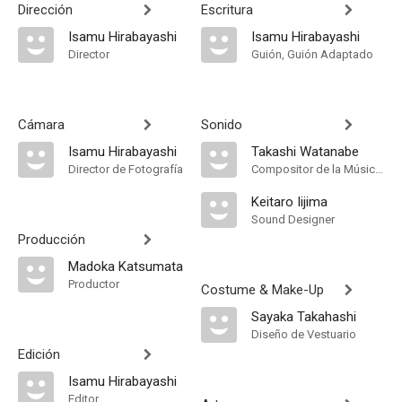
Dirección
Escritura
Isamu Hirabayashi
Isamu Hirabayashi
Director
Guión, Guión Adaptado
Cámara
Sonido
Isamu Hirabayashi
Takashi Watanabe
Director de Fotografía
Compositor de la Música Original
Keitaro Iijima
Sound Designer
Producción
Madoka Katsumata
Productor
Costume & Make-Up
Sayaka Takahashi
Diseño de Vestuario
Edición
Isamu Hirabayashi
Editor