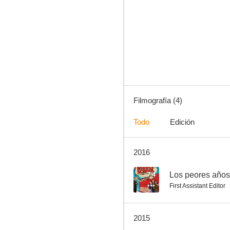
Dewey Cox: Una vida larga y dura
Filmografía (4)
Todo
Edición
2016
7.4
Los peores años
First Assistant Editor
2015