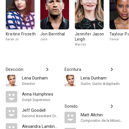
Kristine Froseth
Jon Bernthal
Jennifer Jason
Taylour P
Leigh
Sarah Jo
Josh
Treina
Marilyn
Dirección
Escritura
Lena Dunham
Lena Dunham
Director
Guión, Guión Adaptado
Anna Humphries
Script Supervisor
Sonido
Jeff Goodell
Matt Allchin
Second Assistant Director
Compositor de la Música Original
Alexandra Lambrinidis