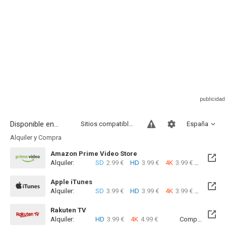
Disponible en...
Sitios compatibles
España
Alquiler y Compra
Amazon Prime Video Store
Alquiler:
SD
2.99 €
HD
3.99 €
4K
3.99 €
Com
Apple iTunes
Alquiler:
SD
3.99 €
HD
3.99 €
4K
3.99 €
Com
Rakuten TV
Alquiler:
HD
3.99 €
4K
4.99 €
Compra:
SD
5