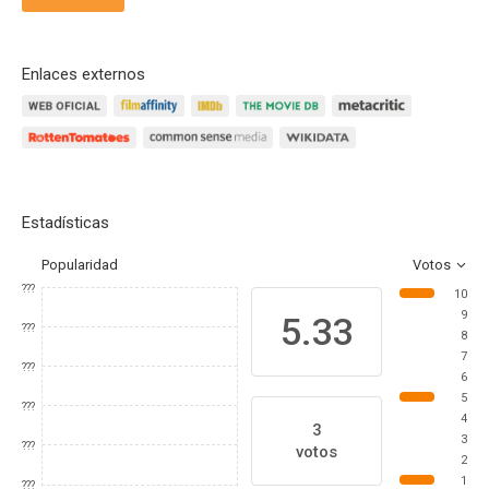
Enlaces externos
Estadísticas
Popularidad
Votos
???
10
9
5.33
???
8
7
???
6
5
???
4
3
3
???
votos
2
1
???