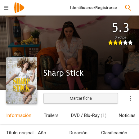
Identificarse/Registrarse
5.3
3 votos
Sharp Stick
Marcar ficha
Estrenada
Información
Trailers
DVD / Blu-Ray
(1)
Noticias
Título original
Año
Duración
Clasificación por edades