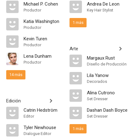
Michael P. Cohen
Andrea De Leon
Productor
Key Hair Stylist
Katia Washington
1 más
Productor
Kevin Turen
Productor
Arte
Lena Dunham
Margaux Rust
Productor
Diseño de Producción
14 más
Lila Yanow
Decorados
Alina Cutrono
Set Dresser
Edición
Catrin Hedström
Dashan Dash Boyce
Editor
Set Dresser
Tyler Newhouse
1 más
Dialogue Editor