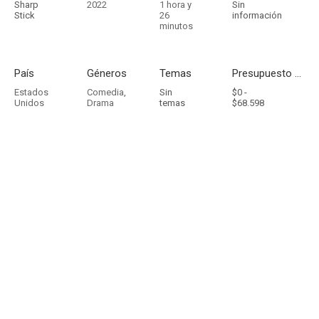
Sharp
2022
1 hora y
Sin
Stick
26
información
minutos
País
Géneros
Temas
Presupuesto - Ingresos
Estados
Comedia
,
Sin
$0 -
Unidos
Drama
temas
$68.598