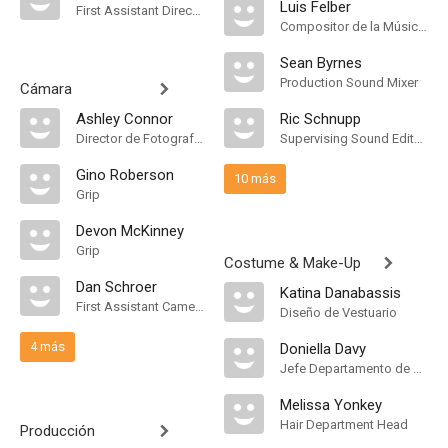
Luis Felber
First Assistant Director
Compositor de la Música Original
Sean Byrnes
Production Sound Mixer
Cámara
Ashley Connor
Ric Schnupp
Director de Fotografía, "A" Camera Operator
Supervising Sound Editor, Mezclador de Re-Grabación de Sonido
Gino Roberson
10 más
Grip
Devon McKinney
Grip
Costume & Make-Up
Dan Schroer
Katina Danabassis
First Assistant Camera
Diseño de Vestuario
4 más
Doniella Davy
Jefe Departamento de Maquillaje
Melissa Yonkey
Hair Department Head
Producción