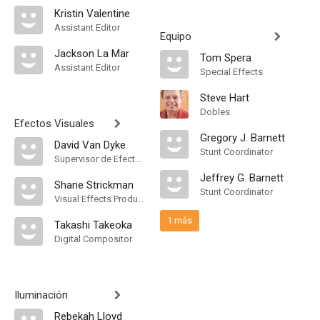
Kristin Valentine
Assistant Editor
Equipo
Jackson La Mar
Tom Spera
Assistant Editor
Special Effects
Steve Hart
Dobles
Efectos Visuales
Gregory J. Barnett
David Van Dyke
Stunt Coordinator
Supervisor de Efectos Visuales
Jeffrey G. Barnett
Shane Strickman
Stunt Coordinator
Visual Effects Producer
1 más
Takashi Takeoka
Digital Compositor
Iluminación
Rebekah Lloyd