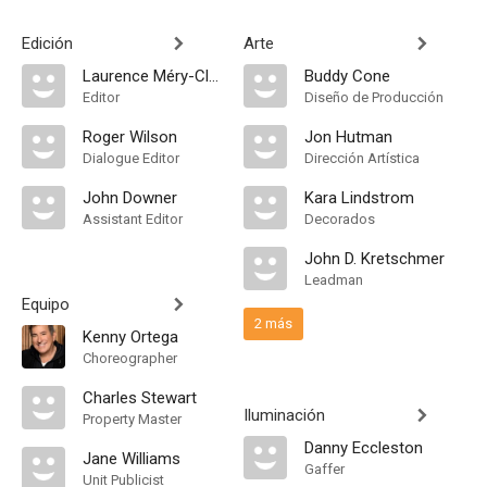
Edición
Arte
Laurence Méry-Clark
Buddy Cone
Editor
Diseño de Producción
Roger Wilson
Jon Hutman
Dialogue Editor
Dirección Artística
John Downer
Kara Lindstrom
Assistant Editor
Decorados
John D. Kretschmer
Leadman
Equipo
2 más
Kenny Ortega
Choreographer
Charles Stewart
Iluminación
Property Master
Danny Eccleston
Jane Williams
Gaffer
Unit Publicist