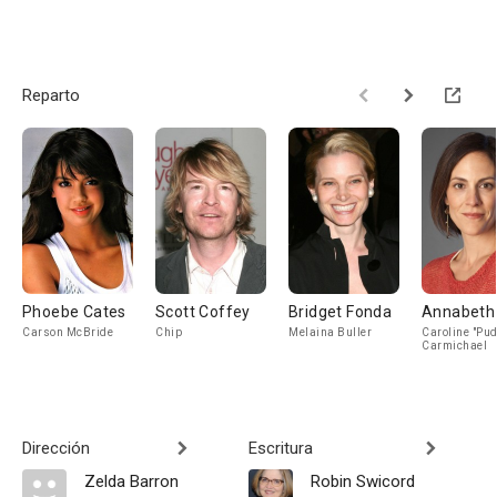
Reparto
Phoebe Cates
Scott Coffey
Bridget Fonda
Annabeth 
Carson McBride
Chip
Melaina Buller
Caroline "Pu
Carmichael
Dirección
Escritura
Zelda Barron
Robin Swicord