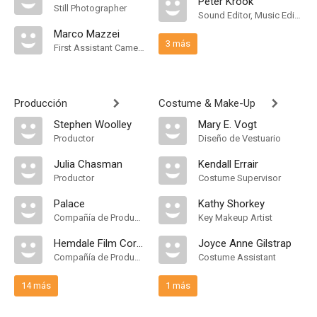
Peter Krook
Still Photographer
Sound Editor, Music Editor
Marco Mazzei
3 más
First Assistant Camera
Producción
Costume & Make-Up
Stephen Woolley
Mary E. Vogt
Productor
Diseño de Vestuario
Julia Chasman
Kendall Errair
Productor
Costume Supervisor
Palace
Kathy Shorkey
Compañía de Produccion
Key Makeup Artist
Hemdale Film Corporation presenta una producción Palace Production. Distribuida por MGM
Joyce Anne Gilstrap
Compañía de Produccion
Costume Assistant
14 más
1 más