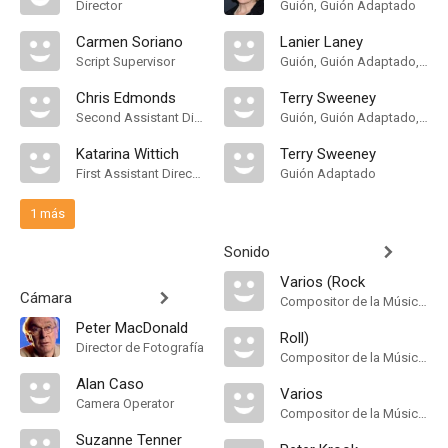
Director
Guión, Guión Adaptado
Carmen Soriano
Lanier Laney
Script Supervisor
Guión, Guión Adaptado, Historia
Chris Edmonds
Terry Sweeney
Second Assistant Director
Guión, Guión Adaptado, Historia
Katarina Wittich
Terry Sweeney
First Assistant Director
Guión Adaptado
1 más
Sonido
Varios (Rock
Cámara
Compositor de la Música Original
Peter MacDonald
Roll)
Director de Fotografía
Compositor de la Música Original
Alan Caso
Varios
Camera Operator
Compositor de la Música Original
Suzanne Tenner