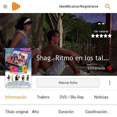
Identificarse/Registrarse
--
Sin valorar
Shag. Ritmo en los talones
Estrenada
Marcar ficha
Información
Trailers
DVD / Blu-Ray
Noticias
Título original
Año
Duración
Clasificación por edades