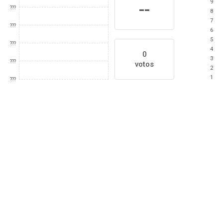
9
--
???
8
7
???
6
5
???
4
0
3
???
votos
2
1
???