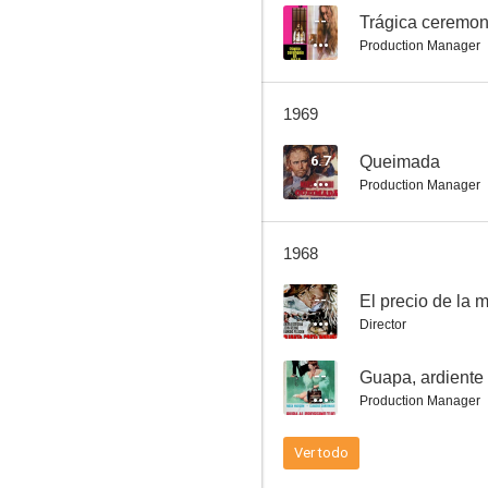
--
Trágica ceremoni
Production Manager
Guapa, ardiente y peligrosa
1969
--
6.7
Queimada
Production Manager
1968
--
El precio de la 
Director
Los indiferentes
--
Guapa, ardiente 
--
Production Manager
Ver todo