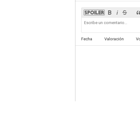
Viva Italia
Fecha
Valoración
V
--
Cuando los ángeles lloran