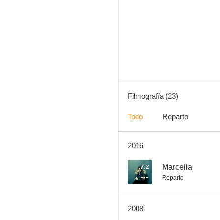
Dancing Queen
4.5
Filmografía (23)
Todo
Reparto
2016
La casa de la alegría
--
7.2
Marcella
Reparto
2008