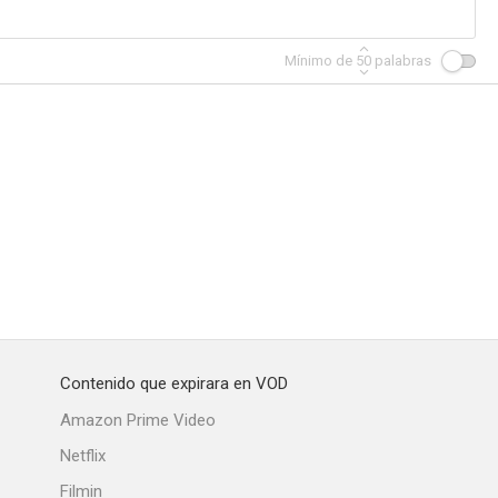
Mínimo de
50
palabras
Contenido que expirara en VOD
Amazon Prime Video
Netflix
Filmin