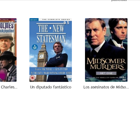
10
9.5
8.9
La aventura de Charles Augustus Milverton
Un diputado fantástico
Los asesinatos de Midsomer
5.7
5.5
5.5