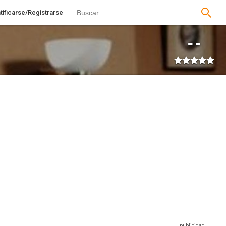
tificarse/Registrarse
--