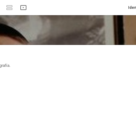
Iden
rafía.