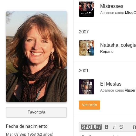
5.7
Mistresses
Aparece como
Miss 
The Master
2007
5.5
Natasha: colegia
Reparto
2001
5.5
El Mesías
Aparece como
Alison
Ver todo
Favorito/a
Fecha de nacimiento
Mar, 03 Sep 1963 (62 años)