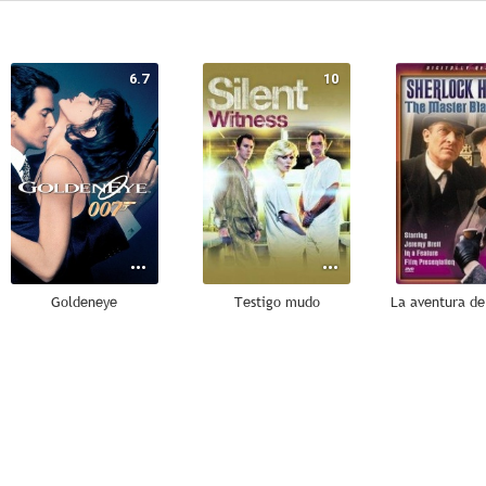
6.7
10
Goldeneye
Testigo mudo
7.2
6.9