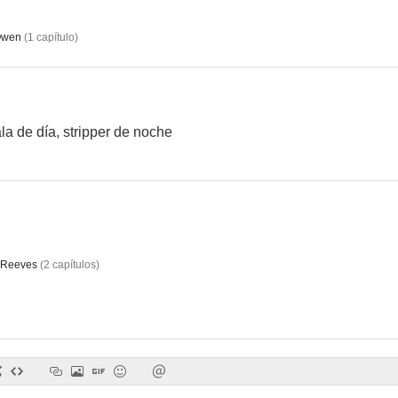
Owen
(
1
capítulo
)
The Shell Seekers
Hannay
Tumbled
la de día, stripper de noche
 Reeves
(
2
capítulos
)