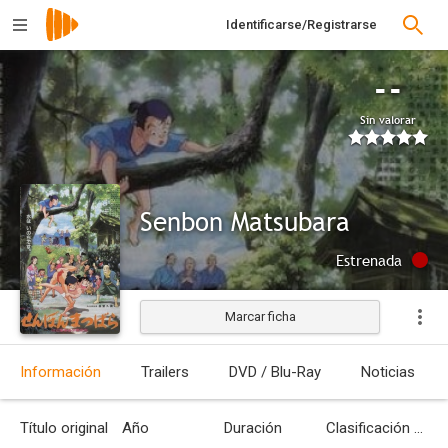
Identificarse/Registrarse
--
Sin valorar
Senbon Matsubara
Estrenada
Marcar ficha
Información
Trailers
DVD / Blu-Ray
Noticias
Título original
Año
Duración
Clasificación por edades