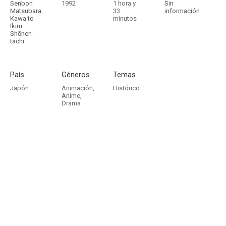
Senbon
1992
1 hora y
Sin
Matsubara:
33
información
Kawa to
minutos
Ikiru
Shōnen-
tachi
País
Géneros
Temas
Japón
Animación
,
Histórico
Anime
,
Drama