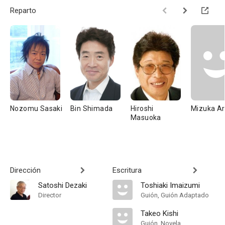
Reparto
Nozomu Sasaki
Bin Shimada
Hiroshi
Mizuka A
Masuoka
Dirección
Escritura
Satoshi Dezaki
Toshiaki Imaizumi
Director
Guión, Guión Adaptado
Takeo Kishi
Guión, Novela