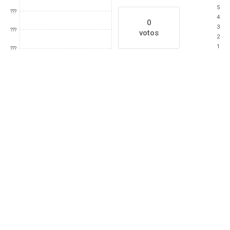
5
???
4
0
3
???
votos
2
1
???