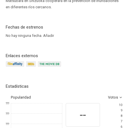
Matsubara en Shizuoka cooperará en la prevención de inundaciones
en diferentes ríos cercanos.
Fechas de estrenos
No hay ninguna fecha.
Añadir
Enlaces externos
Estadísticas
Popularidad
Votos
???
10
9
--
???
8
7
???
6