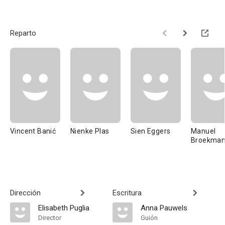
Reparto
Vincent Banić
Nienke Plas
Sien Eggers
Manuel
Broekma
Dirección
Escritura
Elisabeth Puglia
Anna Pauwels
Director
Guión