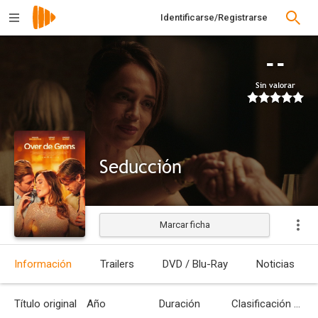
Identificarse/Registrarse
--
Sin valorar
Seducción
Marcar ficha
Estrenada
Información
Trailers
DVD / Blu-Ray
Noticias
Título original
Año
Duración
Clasificación por edades