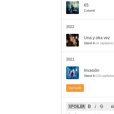
5.8
65
Colorist
2022
6.8
Una y otra vez
Stand In
(
4
capítulos
)
2021
6.8
Invasión
Stand In
(
10
capítulos
Ver todo