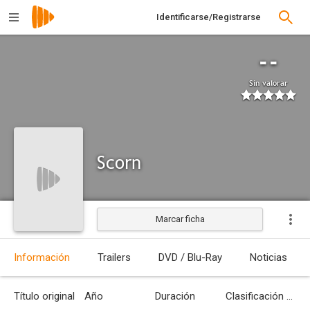
Identificarse/Registrarse
--
Sin valorar
Scorn
Marcar ficha
En producción
Información
Trailers
DVD / Blu-Ray
Noticias
Título original
Año
Duración
Clasificación por edades