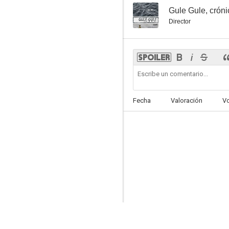
--
Gule Gule, cróni
Director
Fecha
Valoración
V