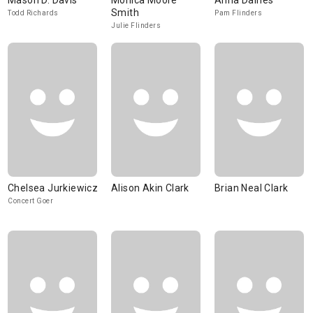
Mason D. Davis
Monica Moore
Anna Daines
Smith
Todd Richards
Pam Flinders
Julie Flinders
Chelsea Jurkiewicz
Alison Akin Clark
Brian Neal Clark
Concert Goer