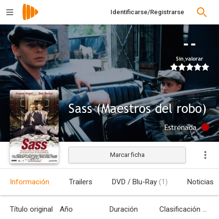
Identificarse/Registrarse
--
Sin valorar
Sass (Maestros del robo)
Estrenada
Marcar ficha
Información
Trailers
DVD / Blu-Ray
(1)
Noticias
Título original
Año
Duración
Clasificación por edades