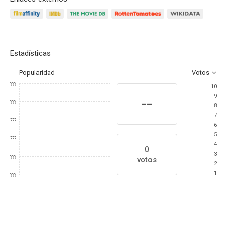
Estadísticas
Popularidad
Votos
???
10
9
--
???
8
7
???
6
5
???
4
0
3
???
votos
2
1
???