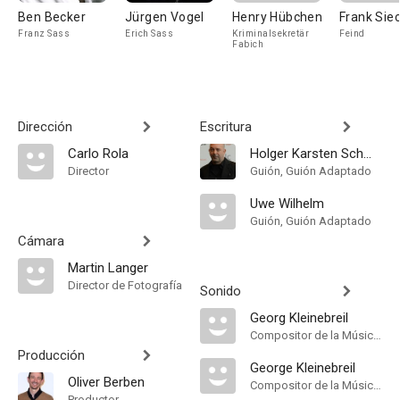
Ben Becker
Jürgen Vogel
Henry Hübchen
Frank Siec
Franz Sass
Erich Sass
Kriminalsekretär
Feind
Fabich
Dirección
Escritura
Carlo Rola
Holger Karsten Schmidt
Director
Guión, Guión Adaptado
Uwe Wilhelm
Guión, Guión Adaptado
Cámara
Martin Langer
Director de Fotografía
Sonido
Georg Kleinebreil
Compositor de la Música Original
Producción
George Kleinebreil
Oliver Berben
Compositor de la Música Original
Productor