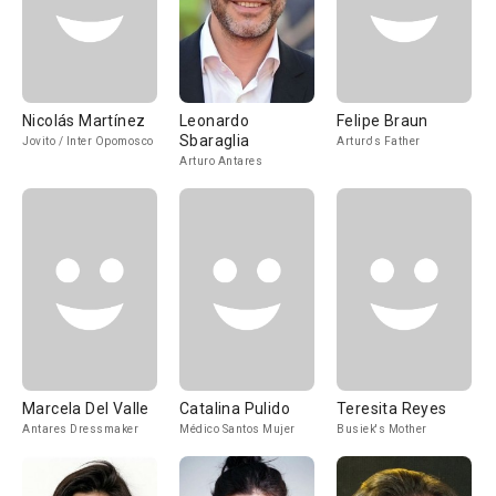
Nicolás Martínez
Leonardo
Felipe Braun
Sbaraglia
Jovito / Inter Opomosco
Arturo's Father
Arturo Antares
Marcela Del Valle
Catalina Pulido
Teresita Reyes
Antares Dressmaker
Médico Santos Mujer
Busiek's Mother