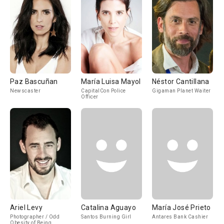
Paz Bascuñan
María Luisa Mayol
Néstor Cantillana
Newscaster
CapitalCon Police
Gigaman Planet Waiter
Officer
Ariel Levy
Catalina Aguayo
María José Prieto
Photographer / Odd
Santos Burning Girl
Antares Bank Cashier
Obesity of Being