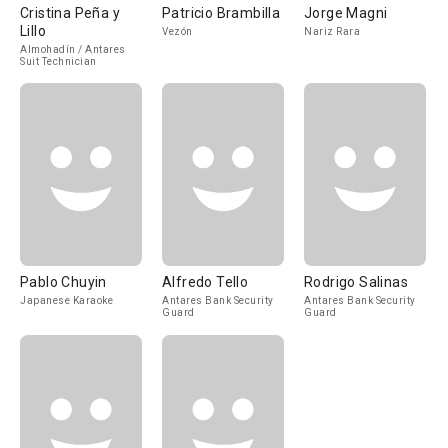
Cristina Peña y
Patricio Brambilla
Jorge Magni
Lillo
Vezón
Nariz Rara
Almohadín / Antares
Suit Technician
Pablo Chuyin
Alfredo Tello
Rodrigo Salinas
Japanese Karaoke
Antares Bank Security
Antares Bank Security
Guard
Guard