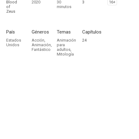
Blood
2020
30
3
16+
of
minutos
Zeus
País
Géneros
Temas
Capítulos
Estados
Acción
,
Animación
24
Unidos
Animación
,
para
Fantástico
adultos
,
Mitología