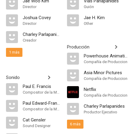
Jae Woo Kim
Vlas Parlapanides
Director
Guión
Joshua Covey
Jae H. Kim
Director
Other
Charley Parlapanides
Creador
Producción
1 más
Powerhouse Animation Studios
Compañía de Produccion
Asia Minor Pictures
Sonido
Compañía de Produccion
Paul E. Francis
Netflix
Compositor de la Música Original
Compañía de Produccion
Paul Edward-Francis
Charley Parlapanides
Compositor de la Música Original
Productor Ejecutivo
Cat Gensler
6 más
Sound Designer