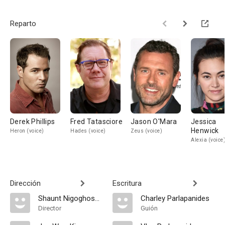
Reparto
Derek Phillips
Fred Tatasciore
Jason O'Mara
Jessica
Henwick
Heron (voice)
Hades (voice)
Zeus (voice)
Alexia (voice
Dirección
Escritura
Shaunt Nigoghossian
Charley Parlapanides
Director
Guión