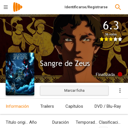
Identificarse/Registrarse
6.3
36 votos
Sangre de Zeus
Finalizada
Marcar ficha
Información
Trailers
Capítulos
DVD / Blu-Ray
Título original
Año
Duración
Temporadas
Clasificación por edades