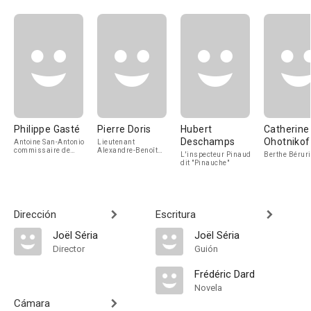
Philippe Gasté
Pierre Doris
Hubert
Catherine
Deschamps
Ohotnikof
Antoine San-Antonio
Lieutenant
commissaire de
Alexandre-Benoît
L'inspecteur Pinaud
Berthe Béruri
police
Bérurier
dit "Pinauche"
Dirección
Escritura
Joël Séria
Joël Séria
Director
Guión
Frédéric Dard
Novela
Cámara