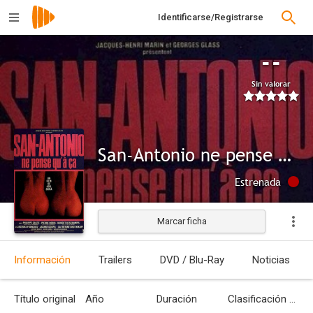
Identificarse/Registrarse
--
Sin valorar
San-Antonio ne pense qu'à ça
Estrenada
Marcar ficha
Información
Trailers
DVD / Blu-Ray
Noticias
Título original
Año
Duración
Clasificación por edades