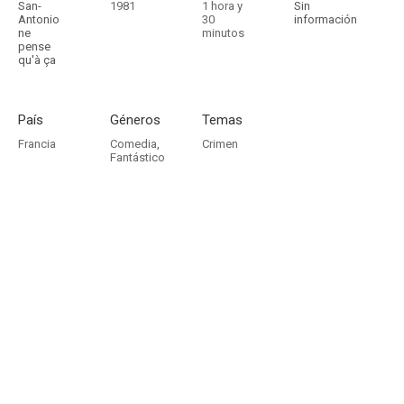
San-
1981
1 hora y
Sin
Antonio
30
información
ne
minutos
pense
qu'à ça
País
Géneros
Temas
Francia
Comedia
,
Crimen
Fantástico