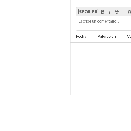
A Courtesan with Flowered Skin
Fecha
Valoración
V
--
25 Nijyu-Go
--