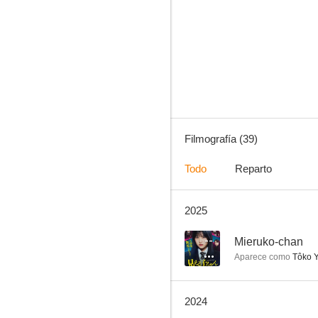
Amor en aguas turbulentas
--
Filmografía (39)
Todo
Reparto
2025
Masquerade Night
--
--
Mieruko-chan
Aparece como
Tôko Y
2024