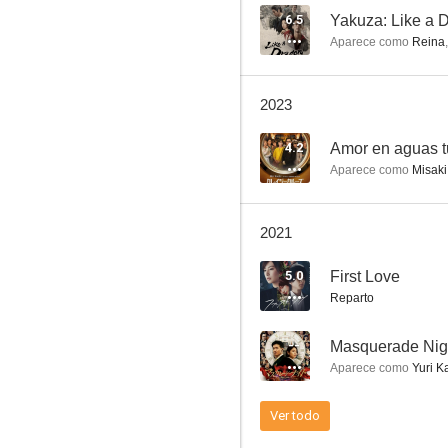
6.5
Yakuza: Like a 
Aparece como
Reina
Women Document Detectives
2023
--
4.2
Amor en aguas t
Aparece como
Misaki
2021
5.0
First Love
Reparto
I'm Home
--
Masquerade Nig
--
Aparece como
Yuri K
Ver todo