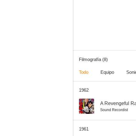
Magistrate Toyama 4: Edo Official and Apprentice
--
Filmografía (8)
Todo
Equipo
Soni
1962
Temple of Revenge
--
A Revengeful R
Sound Recordist
1961