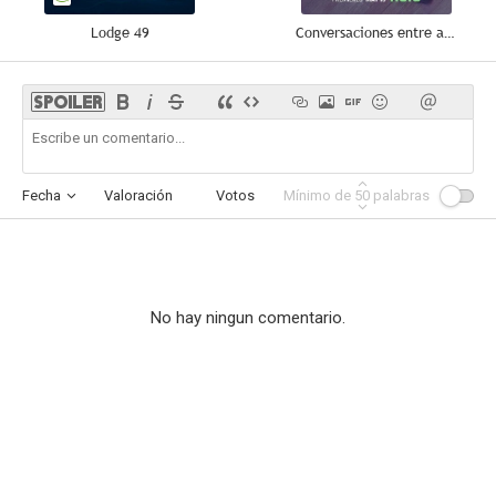
Lodge 49
Conversaciones entre amigos
Fecha
Valoración
Votos
Mínimo de
Afinidad
50
palabras
No hay ningun comentario.