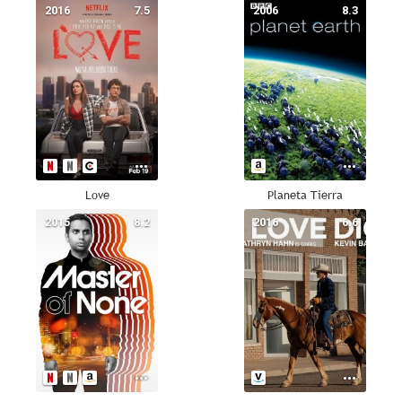
2016
7.5
2006
8.3
Love
Planeta Tierra
2015
8.2
2016
6.6