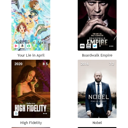
Your Lie in April
Boardwalk Empire
2020
8.5
2016
7.2
High Fidelity
Nobel