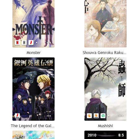
Monster
Shouwa Genroku Rakugo Shinjuu
2018
6.8
2005
8.3
The Legend of the Galactic Heroes: Die Neue These
Mushishi
2014
8.9
2010
8.5