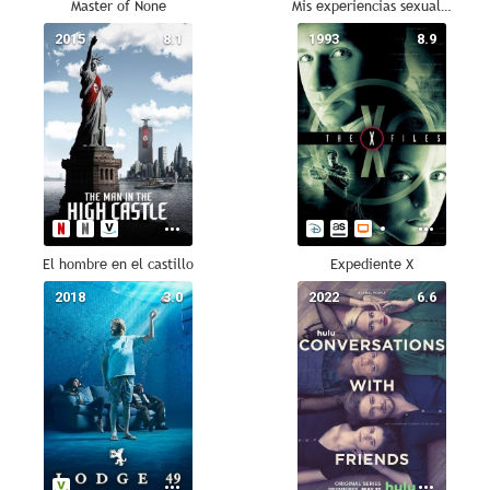
Master of None
Mis experiencias sexuales con Dick
2015
8.1
1993
8.9
El hombre en el castillo
Expediente X
2018
3.0
2022
6.6