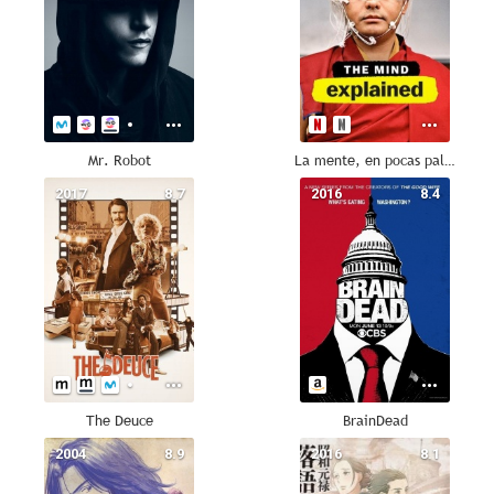
Mr. Robot
La mente, en pocas palabras
2017
8.7
2016
8.4
The Deuce
BrainDead
2004
8.9
2016
8.1