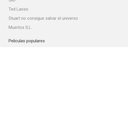
Silo
Ted Lasso
Stuart no consigue salvar el universo
Muertos S.L.
Peliculas populares
Spider-Man: Brand New Day
La odisea
Obsession
La boca del diablo
La última casa
Top proveedores VOD
Amazon Prime Video
Netflix