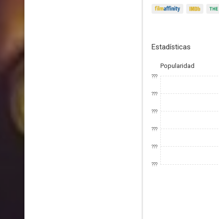
Estadísticas
Popularidad
???
???
???
???
???
???