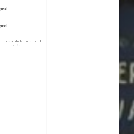
inal
inal
irector de la película. El
oductoras y/o