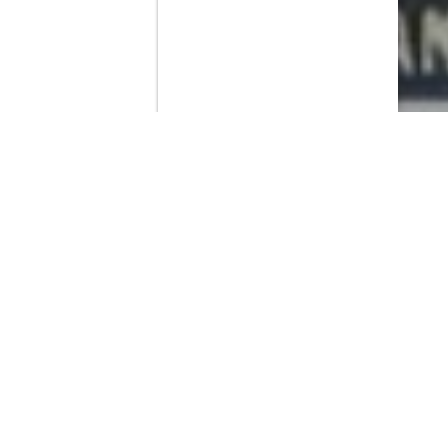
Contenido que expirara en VOD
Amazon Prime Video
Netflix
Filmin
Movistar+
Movistar+ Fibra