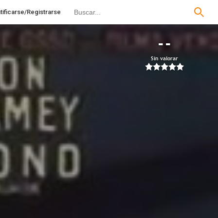
tificarse/Registrarse
--
Sin valorar