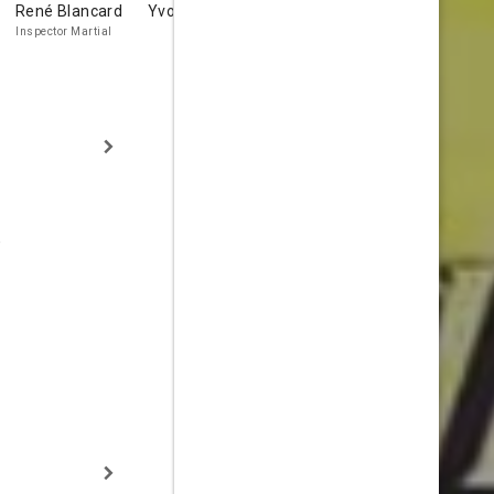
René Blancard
Yvonne Dany
Gil Delamare
Jo Dest
Inspector Martial
Policeman
e