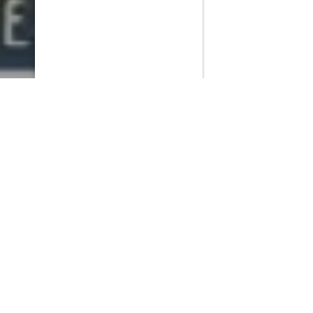
PlayMax
2026
Series populares
La Casa del Dragón
Silo
Ted Lasso
Stuart no consigue salvar el universo
Muertos S.L.