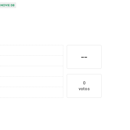
--
0
votos