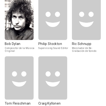
Bob Dylan
Philip Stockton
Ric Schnupp
Compositor de la Música
Supervising Sound Editor
Mezclador de Re-
Original
Grabación de Sonido
Tom Fleischman
Craig Kyllonen