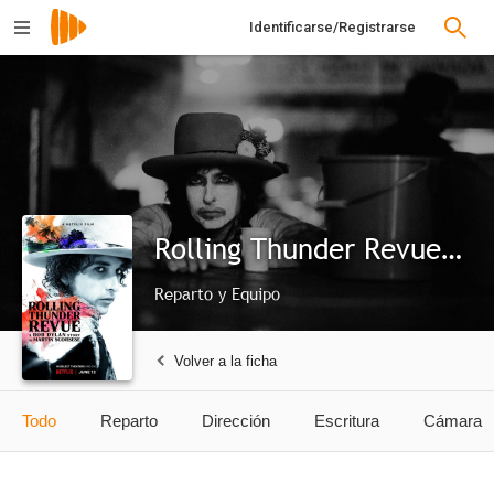
Identificarse/Registrarse
Rolling Thunder Revue: A Bob Dylan Story by Martin Scorsese
Reparto y Equipo
Volver a la ficha
Todo
Reparto
Dirección
Escritura
Cámara