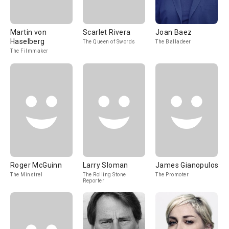
Martin von
Scarlet Rivera
Joan Baez
Haselberg
The Queen of Swords
The Balladeer
The Filmmaker
Roger McGuinn
Larry Sloman
James Gianopulos
The Minstrel
The Rolling Stone
The Promoter
Reporter