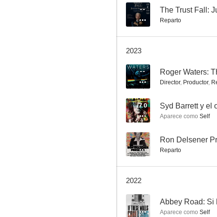
--
The Trust Fall: 
Reparto
Pink Floyd: Behind the Wall
2023
7.0
--
Director
,
Productor
,
R
7.0
Aparece como
Self
--
Ron Delsener P
Reparto
Syd Barrett y el origen de Pink Floyd
2.0
2022
--
Aparece como
Self