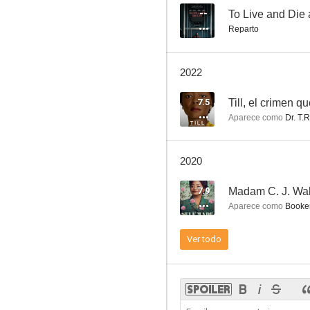
--
To Live and Die 
Reparto
Sin salida
2022
9.0
7.5
Till, el crimen q
Aparece como
Dr. T.
2020
7.9
Aparece como
Booker
All Rise
Ver todo
8.3