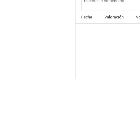
Fecha
Valoración
V
Turno de guardia
7.8
Eagleheart
7.4