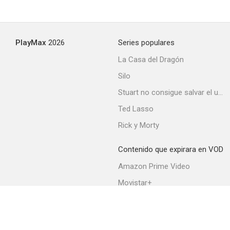
Luchar con coraje
PlayMax
2026
Series populares
--
La Casa del Dragón
Silo
Stuart no consigue salvar el universo
Ted Lasso
Rick y Morty
Contenido que expirara en VOD
Sombras de Nueva York
Amazon Prime Video
Movistar+
Netflix
Filmin