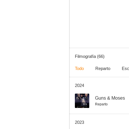
Haz lo que debas
7.6
Filmografía (66)
Todo
Reparto
Esc
2024
Malcolm X
6.6
--
Guns & Moses
Reparto
2023