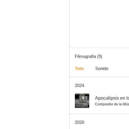
La jaula dorada
--
Filmografía (9)
Todo
Sonido
2024
No Intenso Agora
8.5
Apocalipsis en l
Compositor de la Mús
2020