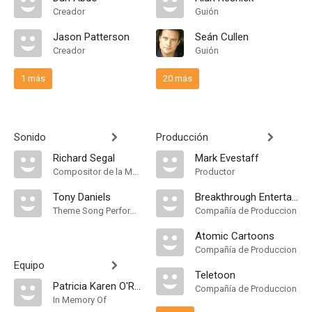
Creador
Guión
Jason Patterson
Seán Cullen
Creador
Guión
1 más
20 más
Sonido
Producción
Richard Segal
Mark Evestaff
Compositor de la Música Original
Productor
Tony Daniels
Breakthrough Entertainment
Theme Song Performance
Compañía de Produccion
Atomic Cartoons
Compañía de Produccion
Equipo
Teletoon
Patricia Karen O'Reilly
Compañía de Produccion
In Memory Of