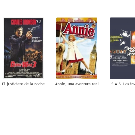
7.3
6.0
El justiciero de la noche
Annie, una aventura real
S.A.S. Los in
--