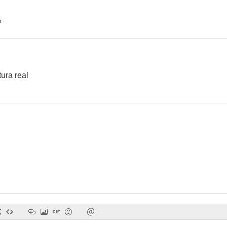
n
ura real