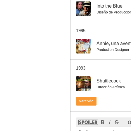
--
Into the Blue
Diseño de Producció
1995
6.0
Annie, una avent
Production Designer
1993
--
Shuttlecock
Dirección Artística
Ver todo