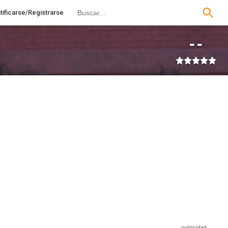
tificarse/Registrarse
--