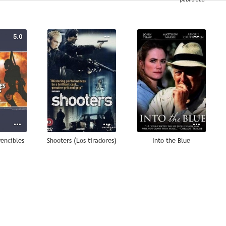
5.0
--
--
vencibles
Shooters (Los tiradores)
Into the Blue