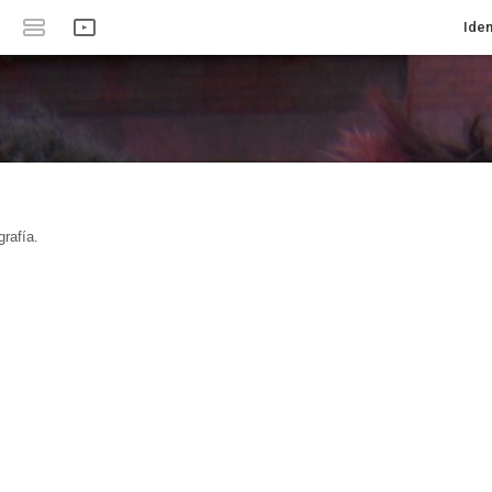
Iden
rafía.