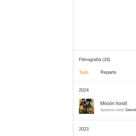
Chopper
--
Filmografía (16)
Todo
Reparto
2024
Last King of the Cross
7.0
Misión hostil
Aparece como
Saeed
2023