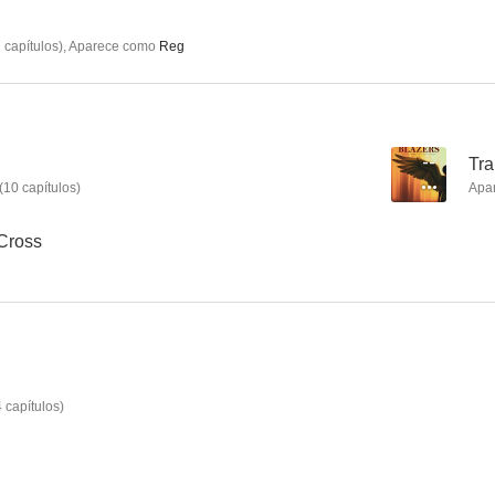
7
capítulos
)
,
Aparece como
Reg
--
Tra
(
10
capítulos
)
Apa
 Cross
4
capítulos
)