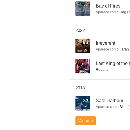
--
Bay of Fires
Aparece como
Reg
(
2022
8.3
Irreverent
Aparece como
Farah
--
Last King of the
Reparto
2018
5.3
Safe Harbour
Aparece como
Bilal
(
Ver todo