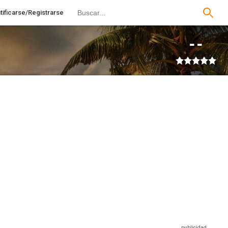
tificarse/Registrarse
--