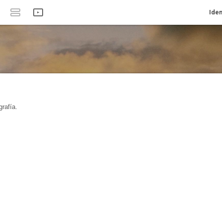
Iden
rafía.