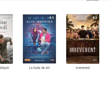
8.7
8.5
8.3
llipoli
La boda de Ali
Irreverent
4.8
--
--