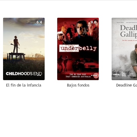
6.4
9.0
El fin de la infancia
Bajos fondos
Deadline Ga
5.8
5.3