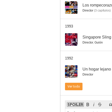
6.1
Los rompecoraz
Director
(
3
capítulos
)
1993
--
Singapore Sling
Director
,
Guión
1992
--
Un hogar lejano
Director
Ver todo