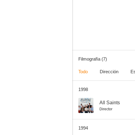
Singapore Sling
--
Filmografía (7)
Todo
Dirección
Es
1998
Tomando el control
--
All Saints
Director
1994