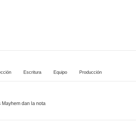
Saturday Night Live
Somebody Somewhere
La cruda re
--
--
ección
Escritura
Equipo
Producción
Being Canadian
Paul Williams: Still Alive
El padre de 
s Mayhem dan la nota