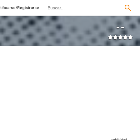
tificarse/Registrarse
--