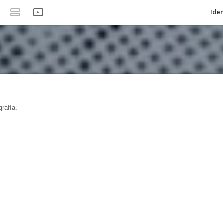
Iden
rafía.