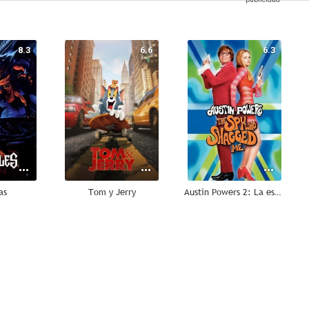
8.3
6.6
6.3
as
Tom y Jerry
Austin Powers 2: La espía que me achuchó
7.0
6.0
4.0