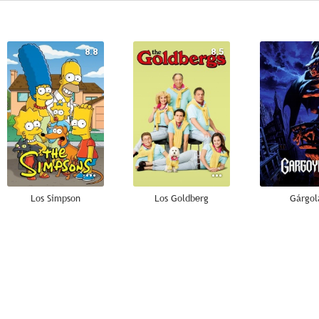
8.8
8.5
Los Simpson
Los Goldberg
Gárgol
7.6
7.2