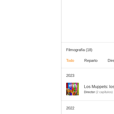
Los Simpson (Cortometrajes de El Show de Tracey Ullman)
--
Filmografía (18)
Todo
Reparto
Dir
2023
Mystery Science Theater 3000: The Return
6.0
Los Muppets: lo
Director
(
2
capítulos
)
2022