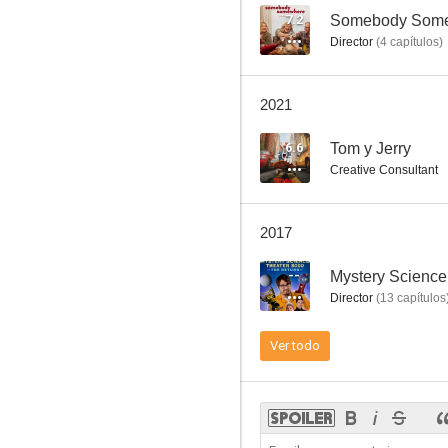
7.2
Somebody Som
Director
(
4
capítulos
)
2021
6.6
Tom y Jerry
Creative Consultant
2017
--
Mystery Science
Director
(
13
capítulos
Ver todo