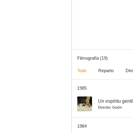
El diablo probablemente
6.7
Filmografía (19)
Todo
Reparto
Dir
1985
Lancelot du Lac
--
--
Un espíritu genti
Director
,
Guión
1984