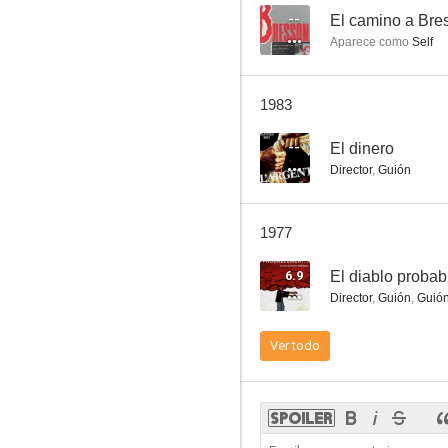
--
El camino a Bre
Aparece como
Self
Un espíritu gentil
1983
--
--
El dinero
Director
,
Guión
1977
6.9
El diablo proba
Director
,
Guión
,
Guió
Cuatro noches de un soñador
Ver todo
--