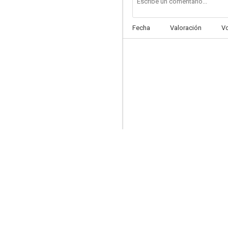
Fecha
Valoración
V
Robert Bresson - Visto y no visto
--
Los asuntos públicos