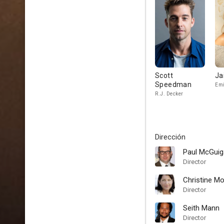
Scott
Ja
Speedman
Em
R.J. Decker
Dirección
Paul McGui
Director
Christine M
Director
Seith Mann
Director