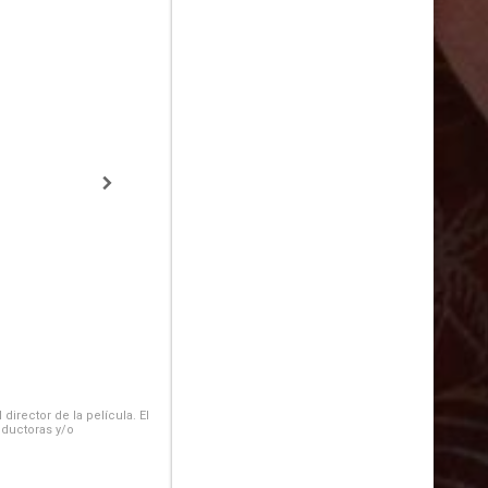
irector de la película. El
oductoras y/o