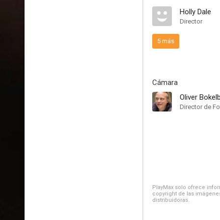
Holly Dale
Director
5 más
Cámara
Oliver Bokel
Director de Fo
PlayMax solo ofrece inform
copyright de las imágenes
distribuidoras.