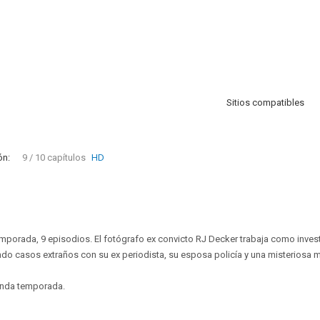
Sitios compatibles
ón:
9 / 10 capítulos
HD
temporada, 9 episodios. El fotógrafo ex convicto RJ Decker trabaja como inves
iendo casos extraños con su ex periodista, su esposa policía y una misteriosa 
nda temporada.