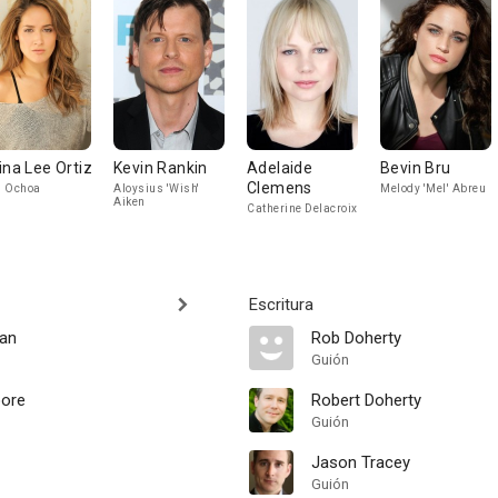
ina Lee Ortiz
Kevin Rankin
Adelaide
Bevin Bru
Clemens
i Ochoa
Aloysius 'Wish'
Melody 'Mel' Abreu
Aiken
Catherine Delacroix
Escritura
gan
Rob Doherty
Guión
oore
Robert Doherty
Guión
Jason Tracey
Guión