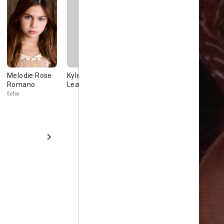
Melodie Rose
Kyle
Ellen
Scott Kasi
Romano
Leatherberry
Marguerite
Cullivan
Sofia