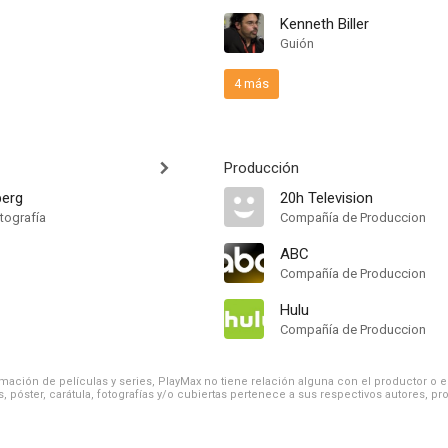
Kenneth Biller
Guión
4 más
Producción
berg
20h Television
tografía
Compañía de Produccion
ABC
Compañía de Produccion
Hulu
Compañía de Produccion
ación de películas y series, PlayMax no tiene relación alguna con el productor o el d
, póster, carátula, fotografías y/o cubiertas pertenece a sus respectivos autores, pr