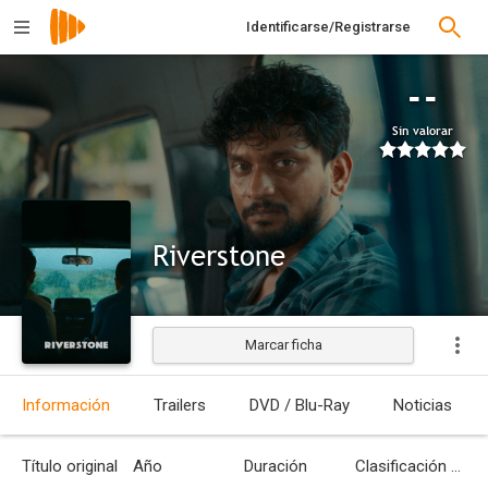
Identificarse/Registrarse
--
Sin valorar
Riverstone
Marcar ficha
Estrenada
Información
Trailers
DVD / Blu-Ray
Noticias
Título original
Año
Duración
Clasificación por edades