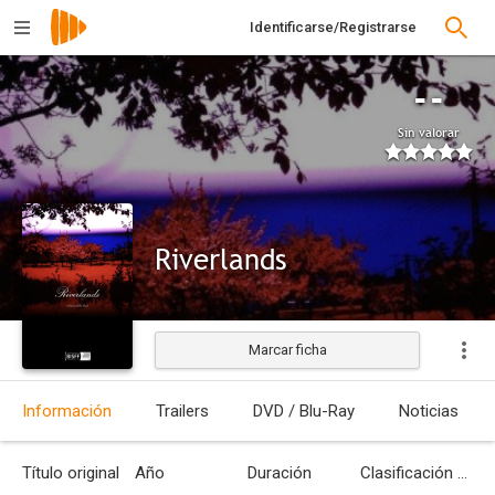
Identificarse/Registrarse
--
Sin valorar
Riverlands
Marcar ficha
Estrenada
Información
Trailers
DVD / Blu-Ray
Noticias
Título original
Año
Duración
Clasificación por edades