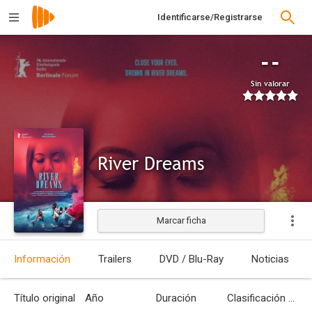
Identificarse/Registrarse
--
Sin valorar
River Dreams
Marcar ficha
Estrenada
Información
Trailers
DVD / Blu-Ray
Noticias
Título original
Año
Duración
Clasificación por edades