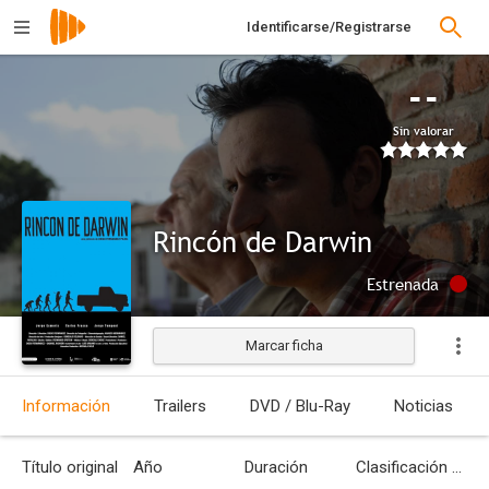
Identificarse/Registrarse
--
Sin valorar
Rincón de Darwin
Estrenada
Marcar ficha
Información
Trailers
DVD / Blu-Ray
Noticias
Título original
Año
Duración
Clasificación por edades