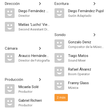
Dirección
Escritura
Diego Fernández Pujol
Diego Fernández Pujol
Director
Guión Adaptado
Matías 'Lucho' Viera
Second Assistant Director
Sonido
Gonzalo Deniz
Compositor de la Música Original
Cámara
Arauco Hernández Holz
Tiago Matos
Director de Fotografía
Sound Mixer
Rafael Álvarez
Boom Operator
Producción
Franny Glass
Micaela Solé
Música
Productor
2 más
Gabriel Richieri
Productor