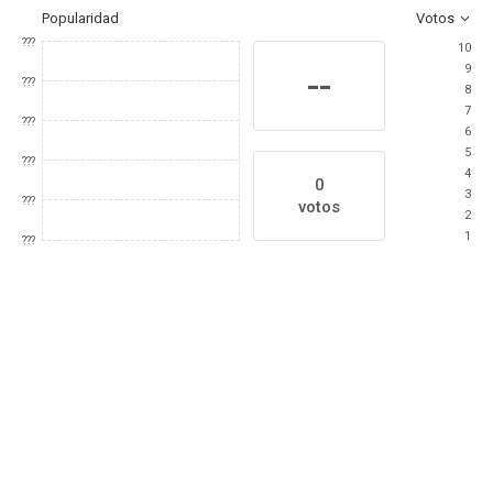
Popularidad
Votos
???
10
9
--
???
8
7
???
6
5
???
4
0
3
???
votos
2
1
???