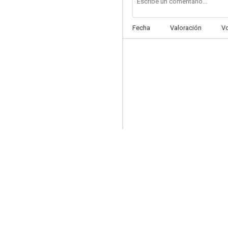
Fecha
Valoración
V
George de la jungla
--
Tropiezos estelares: La película
--