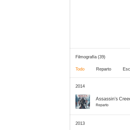
Tropiezos estelares
8.3
Filmografía (39)
Todo
Reparto
Esc
2014
Arthur
7.0
--
Assassin's Cree
Reparto
2013