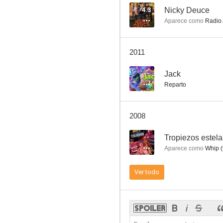
4.3
Nicky Deuce
Aparece como
Radio 
Los mapaches
2011
5.8
--
Jack
Reparto
2008
--
Tropiezos estela
Aparece como
Whip (
Atomic Betty
Ver todo
4.1