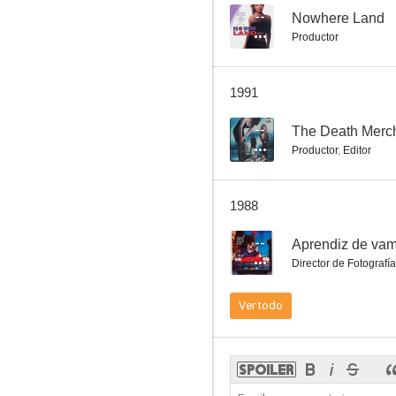
--
Nowhere Land
Productor
1991
--
The Death Merc
Productor
,
Editor
1988
--
Aprendiz de vam
Director de Fotografía
Ver todo