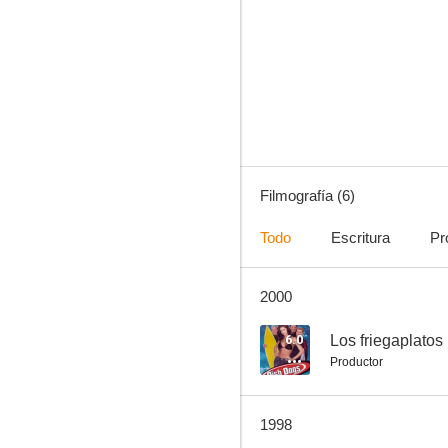
The Death Merchant
Filmografía (6)
Todo
Escritura
Pr
2000
6.0
Los friegaplatos
Productor
1998