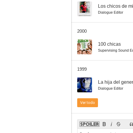
7.3
Los chicos de mi
Dialogue Editor
Su distinguida señoría
2000
6.3
5.3
100 chicas
Supervising Sound Ed
1999
6.9
La hija del gene
Dialogue Editor
La cara sucia de la ley
Ver todo
5.3