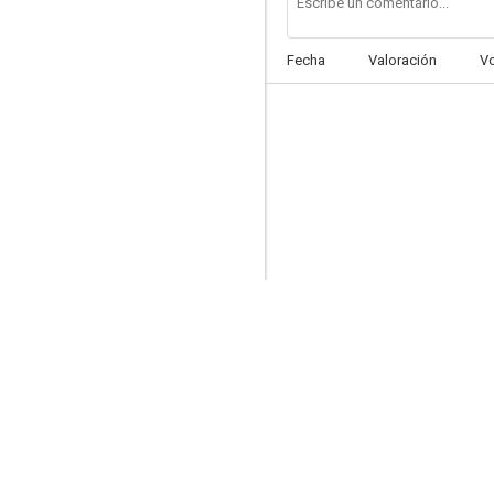
Fecha
Valoración
V
100 chicas
--
Encuentro mortal