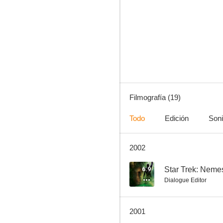
Star Trek: Nemesis
6.8
Filmografía (19)
Todo
Edición
Son
2002
Peligro inminente
7.1
6.9
Star Trek: Neme
Dialogue Editor
2001