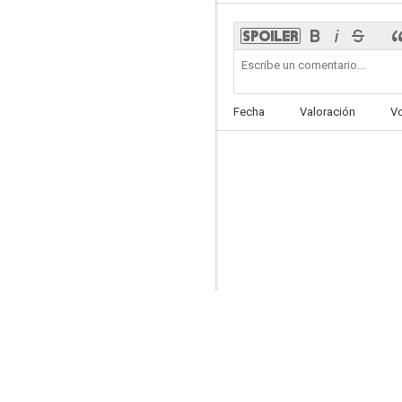
El asesino de la cara feliz
Fecha
Valoración
V
--
Chemistry
--