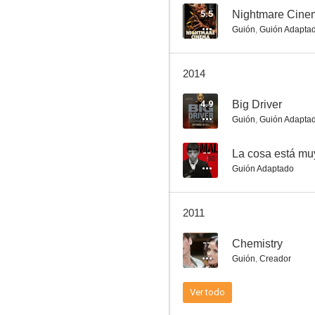
5.5
Nightmare Cine
Guión
,
Guión Adapta
El increíble Hulk
2014
5.0
4.9
Big Driver
Guión
,
Guión Adapta
--
La cosa está mu
Guión Adaptado
2011
El baile de los muertos (Masters of Horror Series)
--
Chemistry
3.0
Guión
,
Creador
Ver todo