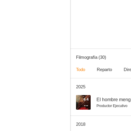
Las aventuras del Sheriff Lobo
6.5
Filmografía (30)
Todo
Reparto
Dir
2025
Tómatelo con calma, cariño
6.0
6.4
El hombre meng
Productor Ejecutivo
2018