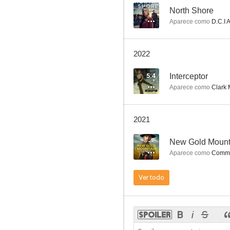
--
North Shore
Aparece como
D.C.I 
Good Cop/Bad Cop
2022
--
5.4
Interceptor
Aparece como
Clark 
2021
--
New Gold Mount
Aparece como
Commis
North Shore
Ver todo
--