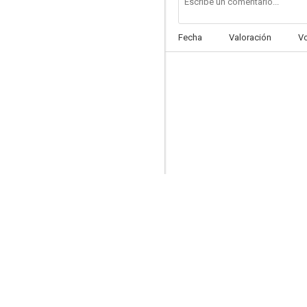
Fecha
Valoración
V
Chasing Comets
--
Fighting Season
--