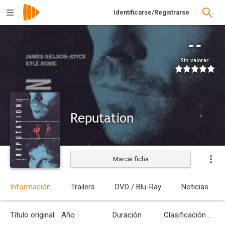
Identificarse/Registrarse
--
Sin valorar
Reputation
Marcar ficha
Estrenada
Información
Trailers
DVD / Blu-Ray
Noticias
Título original
Año
Duración
Clasificación por edades