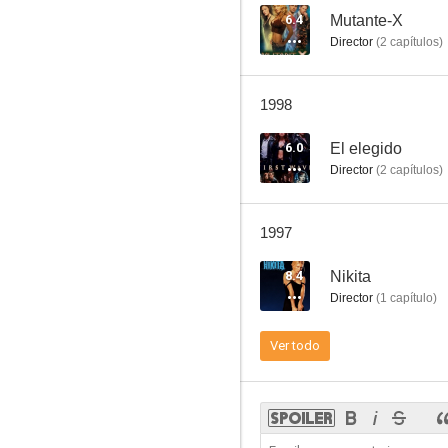
6.4
Mutante-X
Director
(
2
capítulos
)
La elegida
1998
--
6.0
El elegido
Director
(
2
capítulos
)
1997
8.4
Nikita
Director
(
1
capítulo
)
El hombre del sueño
Ver todo