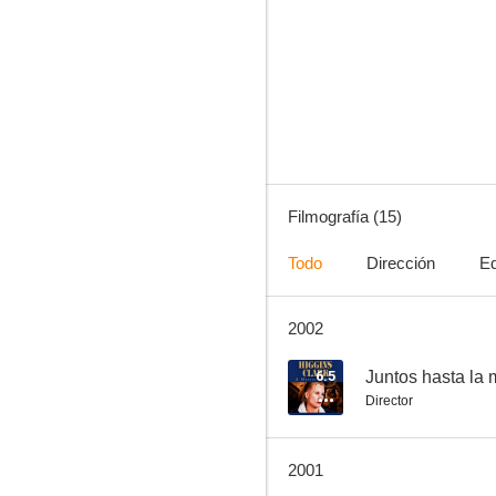
Juntos hasta la muerte
6.0
Filmografía (15)
Todo
Dirección
Ed
2002
El autoestopista
--
6.5
Juntos hasta la 
Director
2001